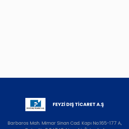
FEYZİ DIŞ TİCARET A.Ş
Barbaros Mah. Mimar Sinan Cad. Kapı No:165-177 A,