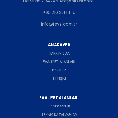
Daire No:2 34746 Ataşehir/İstanbul
+90 216 291 14 15
info@feyzi.com.tr
ANASAYFA
HAKKIMIZDA
FAALİYET ALANLARI
KARİYER
İLETİŞİM
FAALİYET ALANLARI
DANIŞMANLIK
TEKNİK KATALOGLAR