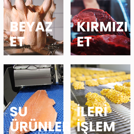
BEYAZ
KIRMIZI
ET
ET
SU
İLERİ
ÜRÜNLERİ
İŞLEM