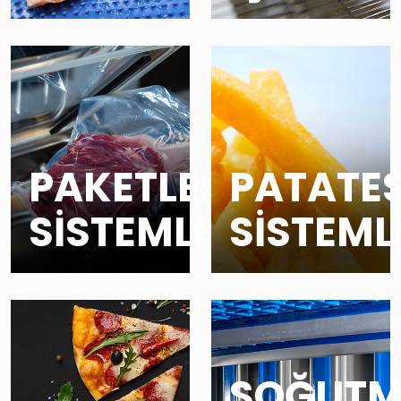
PAKETLEME
PATATE
SİSTEMLERİ
SİSTEML
SOĞUT