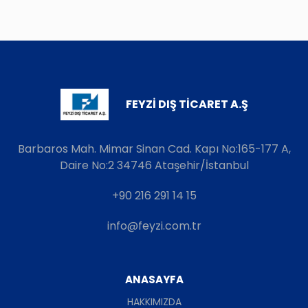
FEYZİ DIŞ TİCARET A.Ş
Barbaros Mah. Mimar Sinan Cad. Kapı No:165-177 A,
Daire No:2 34746 Ataşehir/İstanbul
+90 216 291 14 15
info@feyzi.com.tr
ANASAYFA
HAKKIMIZDA